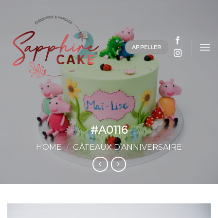
Passer
au
contenu
APPELLER
#A0116
HOME
/
GÂTEAUX D’ANNIVERSAIRE