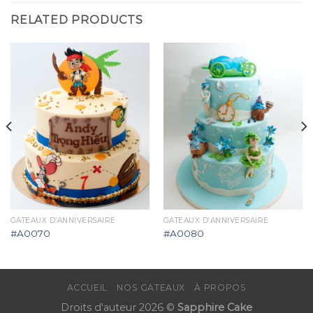
RELATED PRODUCTS
GÂTEAUX D’ANNIVERSAIRE
GÂTEAUX D’ANNIVERSAIRE
#A0070
#A0080
ACCUEIL
NOS GATEAUX
À PROPOS
Droits d'auteur 2026 ©
Sapphire Cake