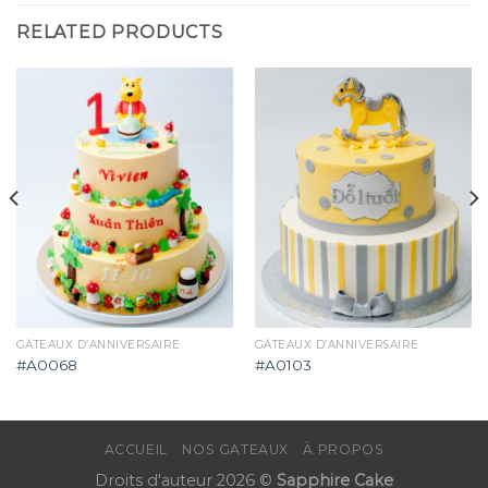
RELATED PRODUCTS
GÂTEAUX D’ANNIVERSAIRE
GÂTEAUX D’ANNIVERSAIRE
#A0068
#A0103
ACCUEIL
NOS GATEAUX
À PROPOS
Droits d'auteur 2026 ©
Sapphire Cake